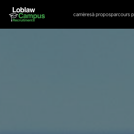
carrières
à propos
parcours p