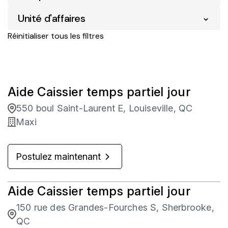
Unité d'affaires
Maxi
762
Amos
14
Réinitialiser tous les filtres
Protection des actifs
5
Amqui
4
Services numériques Loblaw
1
Ancienne-Lorette
3
Vente au détail d'entreprise
753
Aide Caissier temps partiel jour
Asbestos
1
550 boul Saint-Laurent E, Louiseville, QC
Baie D'Urfe
1
Maxi
Baie St-Paul
6
Postulez maintenant
Baie-Comeau
10
Aide Caissier temps partiel jour
150 rue des Grandes-Fourches S, Sherbrooke,
QC