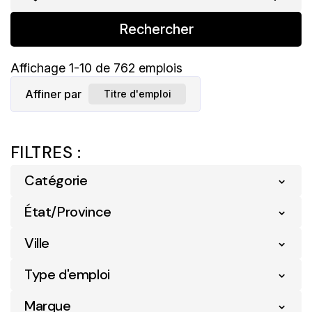
Rechercher
Affichage
1
-
10
de
762
emplois
Affiner par
Titre d'emploi
FILTRES :
Catégorie
État/Province
Détail
751
Logistique
5
Ville
Nouveau-Brunswick
5
Services Numériques Et Commerce
Ontario
1
Type d'emploi
1
Acton Vale
4
Électronique
Québec
756
Marque
Alma
14
Soutien Opérationnel
5