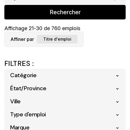
Rechercher
Affichage
21
-
30
de
760
emplois
Affiner par
Titre d'emploi
FILTRES :
Catégorie
État/Province
Détail
749
Logistique
5
Ville
Nouveau-Brunswick
5
Services Numériques Et Commerce
Ontario
1
Type d'emploi
1
Acton Vale
4
Électronique
Québec
754
Marque
Alma
14
Soutien Opérationnel
5