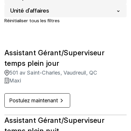
Unité d'affaires
Maxi
760
Amos
15
Réinitialiser tous les filtres
Protection des actifs
5
Amqui
4
Services numériques Loblaw
1
Ancienne-Lorette
3
Vente au détail d'entreprise
751
Assistant Gérant/Superviseur
Asbestos
1
temps plein jour
Baie D'Urfe
1
501 av Saint-Charles, Vaudreuil, QC
Baie St-Paul
6
Maxi
Baie-Comeau
10
Postulez maintenant
Assistant Gérant/Superviseur
temps plein nuit