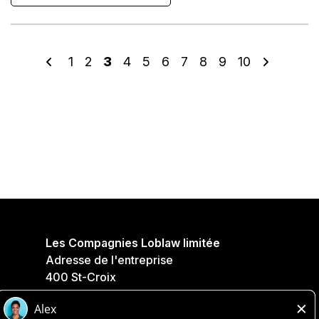
1
2
3
4
5
6
7
8
9
10
Les Compagnies Loblaw limitée
Adresse de l'entreprise
400 St-Croix
Saint-Laurent, QC
H4N 3K4