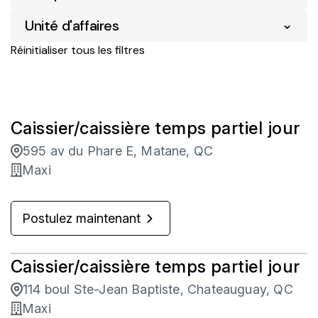
Unité d'affaires
Maxi
767
Amos
14
Réinitialiser tous les filtres
Protection des actifs
5
Amqui
4
Services numériques Loblaw
1
Ancienne-Lorette
3
Vente au détail d'entreprise
758
Caissier/caissière temps partiel jour
Asbestos
1
595 av du Phare E, Matane, QC
Baie D'Urfe
1
Maxi
Baie St-Paul
6
Postulez maintenant
Baie-Comeau
10
Caissier/caissière temps partiel jour
114 boul Ste-Jean Baptiste, Chateauguay, QC
Maxi