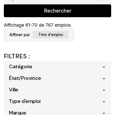
Rechercher
Affichage
61
-
70
de
767
emplois
Affiner par
Titre d'emploi
FILTRES :
Catégorie
État/Province
Détail
756
Logistique
5
Ville
Nouveau-Brunswick
5
Services Numériques Et Commerce
Ontario
1
Type d'emploi
1
Acton Vale
4
Électronique
Québec
761
Marque
Alma
14
Soutien Opérationnel
5