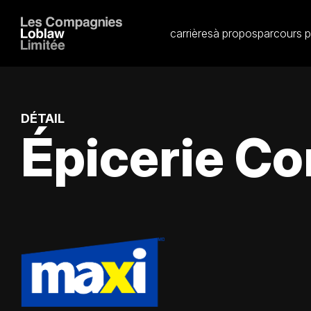
carrières
à propos
parcours p
DÉTAIL
Épicerie Co