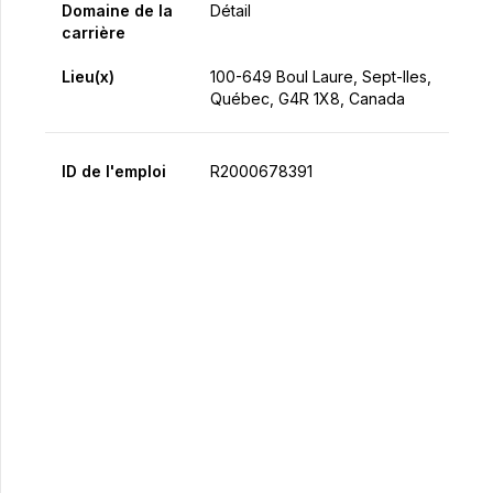
Domaine de la
Détail
carrière
Lieu(x)
100-649 Boul Laure, Sept-Iles,
Québec, G4R 1X8, Canada
ID de l'emploi
R2000678391
Postulez maintenant
Partager