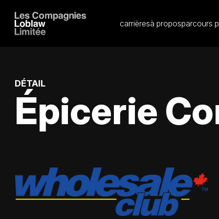
carrières
à propos
parcours p
DÉTAIL
Épicerie Co