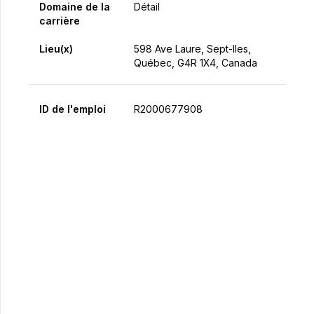
Domaine de la
Détail
carrière
Lieu(x)
598 Ave Laure, Sept-Iles,
Québec, G4R 1X4, Canada
ID de l'emploi
R2000677908
Postulez maintenant
Partager