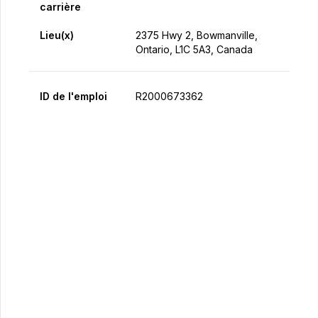
carrière
Lieu(x)
2375 Hwy 2, Bowmanville,
Ontario, L1C 5A3, Canada
ID de l'emploi
R2000673362
Postulez maintenant
Partager