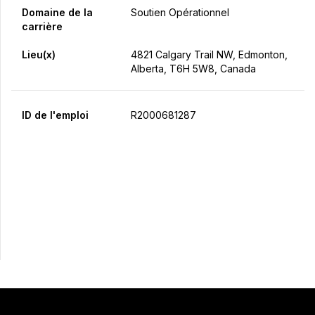
Domaine de la
Soutien Opérationnel
carrière
Lieu(x)
4821 Calgary Trail NW, Edmonton,
Alberta, T6H 5W8, Canada
ID de l'emploi
R2000681287
Postulez maintenant
Partager