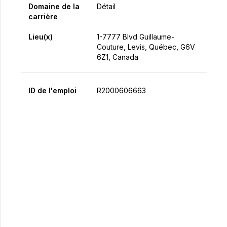
Domaine de la
Détail
carrière
Lieu(x)
1-7777 Blvd Guillaume-
Couture, Levis, Québec, G6V
6Z1, Canada
ID de l'emploi
R2000606663
Postulez maintenant
Partager