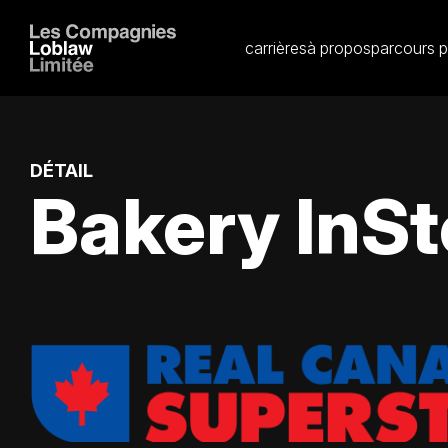
carrières
à propos
parcours p
DÉTAIL
Bakery InSt