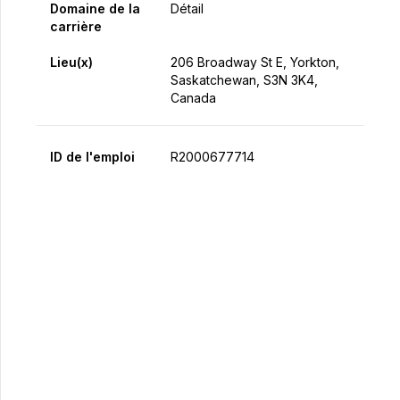
Domaine de la
Détail
carrière
Lieu(x)
206 Broadway St E, Yorkton,
Saskatchewan, S3N 3K4,
Canada
ID de l'emploi
R2000677714
Postulez maintenant
Partager