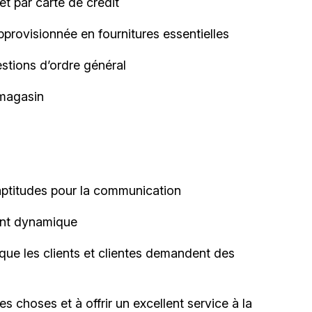
 et par carte de
crédit
approvisionnée en fournitures
essentielles
uestions d’ordre général
e magasin
aptitudes pour la
communication
ent
dynamique
sque les clients et clientes demandent des
 choses et à offrir un excellent service à la