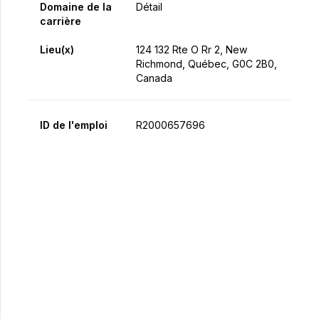
Domaine de la
Détail
carrière
Lieu(x)
124 132 Rte O Rr 2, New
Richmond, Québec, G0C 2B0,
Canada
ID de l'emploi
R2000657696
Postulez maintenant
Partager