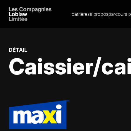
carrières
à propos
parcours p
DÉTAIL
Caissier/cai