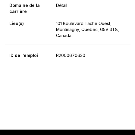
Domaine de la
Détail
carrière
Lieu(x)
101 Boulevard Taché Ouest,
Montmagny, Québec, G5V 3T8,
Canada
ID de l'emploi
R2000670630
Postulez maintenant
Partager