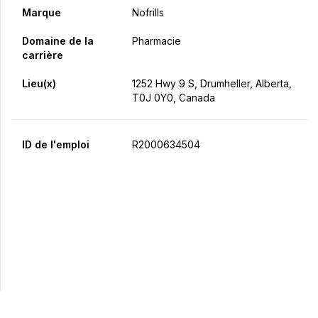
Marque
Nofrills
Domaine de la
Pharmacie
carrière
Lieu(x)
1252 Hwy 9 S, Drumheller, Alberta,
T0J 0Y0, Canada
ID de l'emploi
R2000634504
Postulez maintenant
Partager