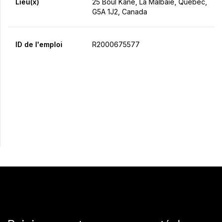
Lieu(x)
25 Boul Kane, La Malbaie, Québec,
G5A 1J2, Canada
ID de l'emploi
R2000675577
Postulez maintenant
Partager