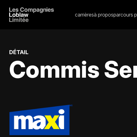
carrières
à propos
parcours p
DÉTAIL
Commis Serv