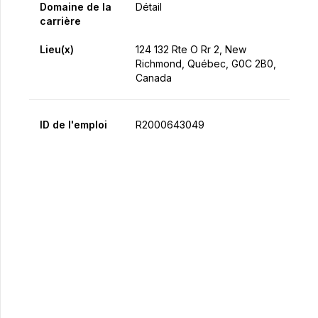
Domaine de la
Détail
carrière
Lieu(x)
124 132 Rte O Rr 2, New
Richmond, Québec, G0C 2B0,
Canada
ID de l'emploi
R2000643049
Postulez maintenant
Partager