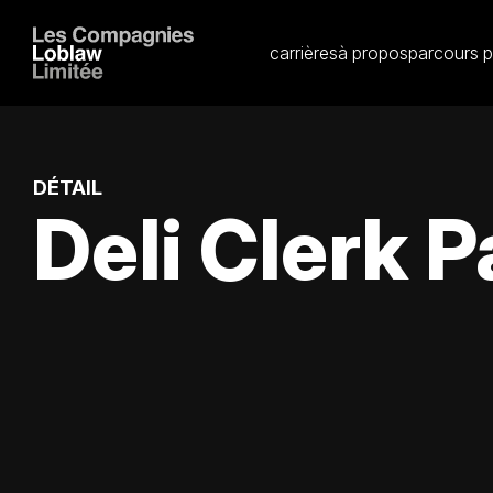
carrières
à propos
parcours p
DÉTAIL
Deli Clerk 