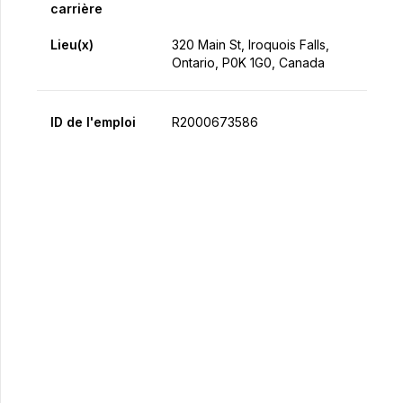
carrière
Lieu(x)
320 Main St, Iroquois Falls,
Ontario, P0K 1G0, Canada
ID de l'emploi
R2000673586
Postulez maintenant
Partager