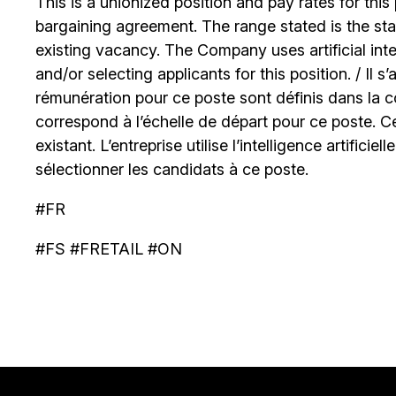
This is a unionized position and pay rates for this 
bargaining agreement. The range stated is the start
existing vacancy. The Company uses artificial int
and/or selecting applicants for this position. / Il s
rémunération pour ce poste sont définis dans la co
correspond à l’échelle de départ pour ce poste. C
existant. L’entreprise utilise l’intelligence artificiel
sélectionner les candidats à ce poste.
#FR
#FS #FRETAIL #ON