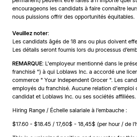
permanent) peuvent être faites à n'importe quel 
encourageons les candidats à faire connaître le
nous puissions offrir des opportunités équitables.
Veuillez noter
:
Les candidats âgés de 18 ans ou plus doivent effe
Les détails seront fournis lors du processus d’em
REMARQUE
: L'employeur mentionné dans le prése
franchisé ") à qui Loblaws Inc. a accordé une lice
commerce " Your Independent Grocer ". Les cand
employés du franchisé. Aucune relation d'emploi ou
candidat et Loblaws Inc. ou ses sociétés affiliées.
Hiring Range / Échelle salariale à l’embauche :
$17.60 - $18.45 / 17,60$ - 18,45$ (per hour / de l’