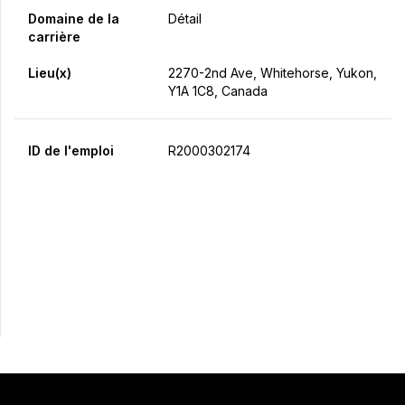
Domaine de la
Détail
carrière
Lieu(x)
2270-2nd Ave, Whitehorse, Yukon,
Y1A 1C8, Canada
ID de l'emploi
R2000302174
Postulez maintenant
Partager