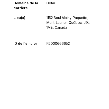
Domaine de la
Détail
carrière
Lieu(x)
1152 Boul Albiny-Paquette,
Mont-Laurier, Québec, J9L
1M8, Canada
ID de l'emploi
R2000666652
Postulez maintenant
Partager