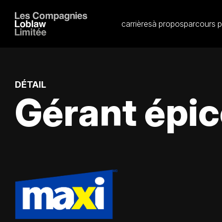
carrières
à propos
parcours p
DÉTAIL
Gérant épic