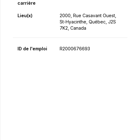
carrière
Lieu(x)
2000, Rue Casavant Ouest,
St-Hyacinthe, Québec, J2S
7K2, Canada
ID de l'emploi
R2000676693
Postulez maintenant
Partager