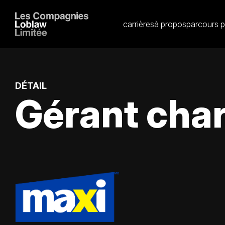
carrières
à propos
parcours p
DÉTAIL
Gérant char