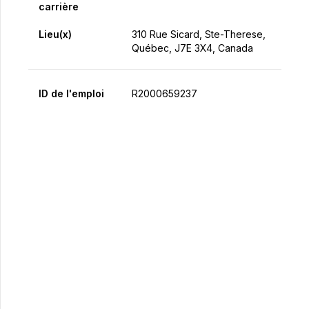
carrière
Lieu(x)
310 Rue Sicard, Ste-Therese,
Québec, J7E 3X4, Canada
ID de l'emploi
R2000659237
Postulez maintenant
Partager