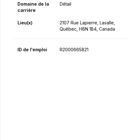
Domaine de la
Détail
carrière
Lieu(x)
2107 Rue Lapierre, Lasalle,
Québec, H8N 1B4, Canada
ID de l'emploi
R2000665821
Postulez maintenant
Partager