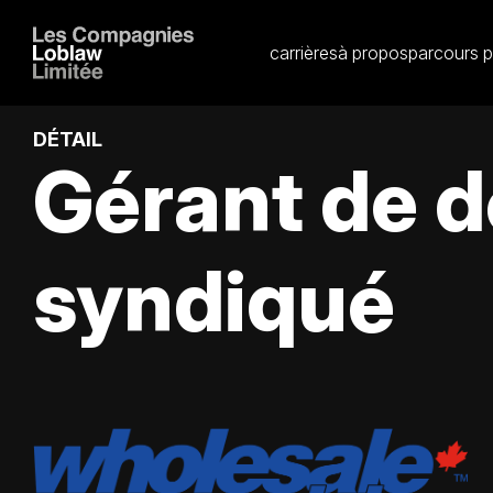
carrières
à propos
parcours p
DÉTAIL
Gérant de 
syndiqué