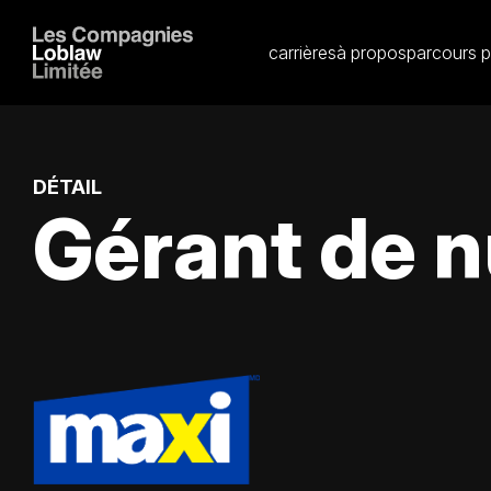
carrières
à propos
parcours p
DÉTAIL
Gérant de n