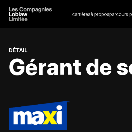
carrières
à propos
parcours p
DÉTAIL
Gérant de s