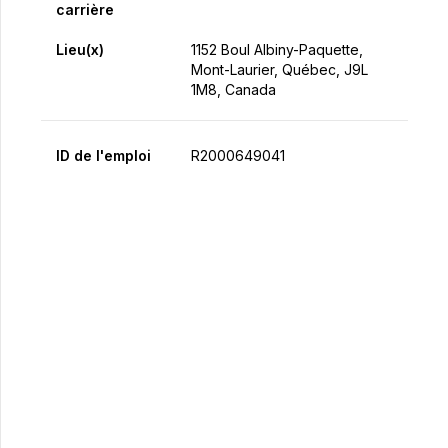
carrière
Lieu(x)
1152 Boul Albiny-Paquette,
Mont-Laurier, Québec, J9L
1M8, Canada
ID de l'emploi
R2000649041
Postulez maintenant
Partager