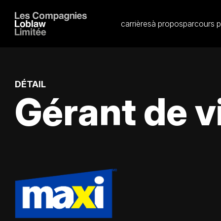
carrières
à propos
parcours p
DÉTAIL
Gérant de v