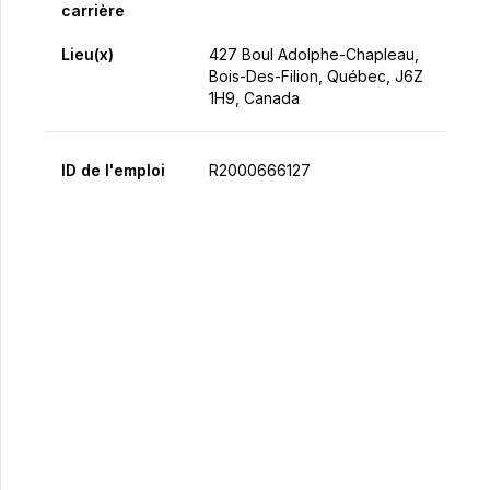
carrière
Lieu(x)
427 Boul Adolphe-Chapleau,
Bois-Des-Filion, Québec, J6Z
1H9, Canada
ID de l'emploi
R2000666127
Postulez maintenant
Partager