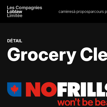
carrières
à propos
parcours p
DÉTAIL
Grocery Cle