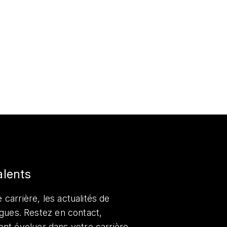
alents
 carrière, les actualités de
lègues. Restez en contact,
nt évoluer dans votre carrière