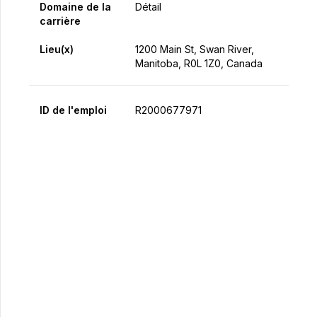
Domaine de la
Détail
carrière
Lieu(x)
1200 Main St, Swan River,
Manitoba, R0L 1Z0, Canada
ID de l'emploi
R2000677971
Postulez maintenant
Partager