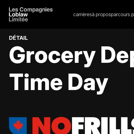
carrières
à propos
parcours p
DÉTAIL
Grocery De
Time Day