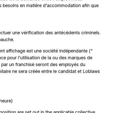
urs besoins en matière d'accommodation afin que
ctuer une vérification des antécédents criminels.
bauche.
nt affichage est une société indépendante ("
nce pour l'utilisation de la ou des marques de
 par un franchisé seront des employés du
milaire ne sera créée entre le candidat et Loblaws
’heure)
position are set out in the applicable collective