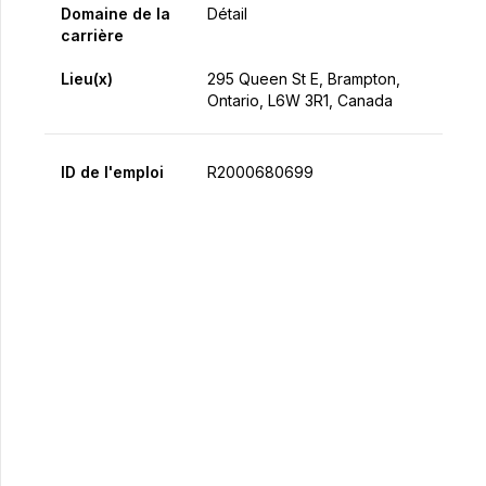
Domaine de la
Détail
carrière
Lieu(x)
295 Queen St E, Brampton,
Ontario, L6W 3R1, Canada
ID de l'emploi
R2000680699
Postulez maintenant
Partager