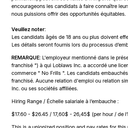
encourageons les candidats à faire connaître le
nous puissions offrir des opportunités équitables.
Veuillez noter
:
Les candidats âgés de 18 ans ou plus doivent effe
Les détails seront fournis lors du processus d’em
REMARQUE
: L'employeur mentionné dans le prése
franchisé ") à qui Loblaws Inc. a accordé une lice
commerce " No Frills ". Les candidats embauchés
franchisé. Aucune relation d'emploi ou relation si
Inc. ou ses sociétés affiliées.
Hiring Range / Échelle salariale à l’embauche :
$17.60 - $26.45 / 17,60$ - 26,45$ (per hour / de l
This is a unionized position and pay rates for this 