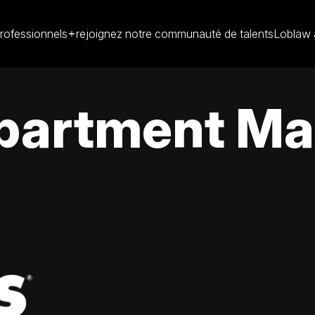
rofessionnels
rejoignez notre communauté de talents
Loblaw 
partment Man