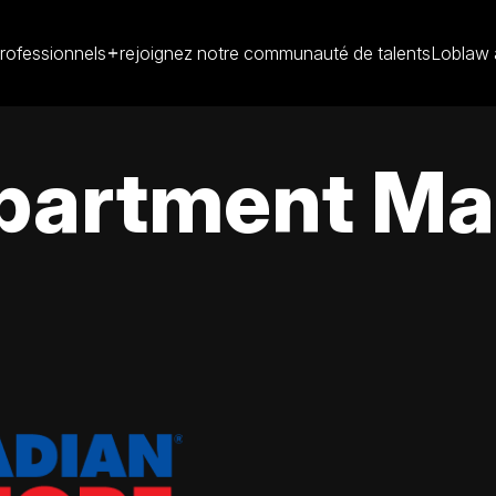
rofessionnels
rejoignez notre communauté de talents
Loblaw 
partment Man