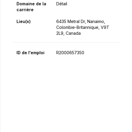
Domaine de la
Détail
carrière
Lieu(x)
6435 Metral Dr, Nanaimo,
Colombie-Britannique, V9T
2L9, Canada
ID de l'emploi
R2000657350
Postulez maintenant
Partager