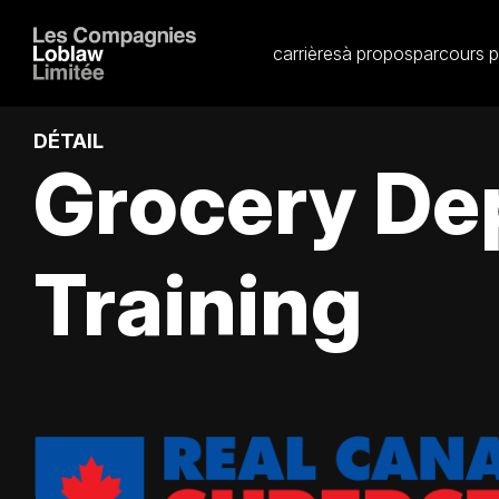
carrières
à propos
parcours p
DÉTAIL
Grocery De
Training