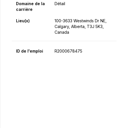
Domaine de la
Détail
carrière
Lieu(x)
100-3633 Westwinds Dr NE,
Calgary, Alberta, T3J 5K3,
Canada
ID de l'emploi
R2000678475
Postulez maintenant
Partager