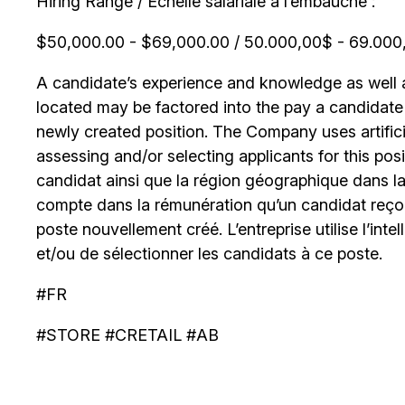
Hiring Range / Échelle salariale à l’embauche :
$50,000.00 - $69,000.00 / 50.000,00$ - 69.000,0
A candidate’s experience and knowledge as well as
located may be factored into the pay a candidate re
newly created position. The Company uses artificia
assessing and/or selecting applicants for this posi
candidat ainsi que la région géographique dans laq
compte dans la rémunération qu’un candidat reçoi
poste nouvellement créé. L’entreprise utilise l’intell
et/ou de sélectionner les candidats à ce poste.
#FR
#STORE #CRETAIL #AB