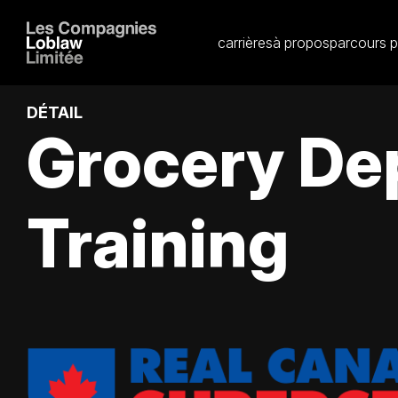
carrières
à propos
parcours p
DÉTAIL
Grocery De
Training