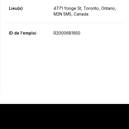
Lieu(x)
4771 Yonge St, Toronto, Ontario,
M2N 5M5, Canada
ID de l'emploi
R2000681950
Postulez maintenant
Partager