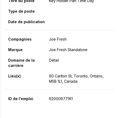
Titre du poste
Key Holder Part Time Day
Type de poste
Date de publication
Compagnies
Joe Fresh
Marque
Joe Fresh Standalone
Domaine de la
Détail
carrière
Lieu(x)
60 Carlton St, Toronto, Ontario,
M5B 1L1, Canada
ID de l'emploi
R2000677161