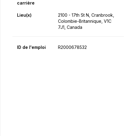
carrière
Lieu(x)
2100 - 17th St N, Cranbrook,
Colombie-Britannique, V1C
7J1, Canada
ID de l'emploi
R2000678532
Postulez maintenant
Partager