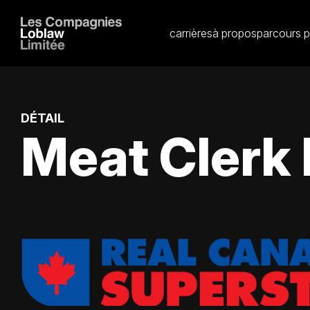
carrières
à propos
parcours p
DÉTAIL
Meat Clerk 