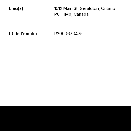
Lieu(x)
1012 Main St, Geraldton, Ontario,
P0T 1M0, Canada
ID de l'emploi
R2000670475
Postulez maintenant
Partager