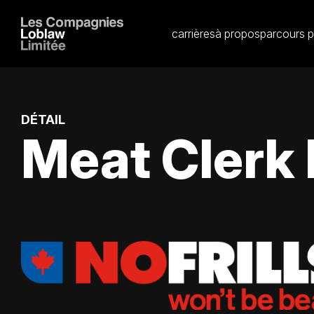
carrières
à propos
parcours p
DÉTAIL
Meat Clerk 