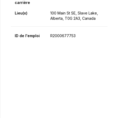
carrière
Lieu(x)
100 Main St SE, Slave Lake,
Alberta, T0G 2A3, Canada
ID de l'emploi
R2000677753
Postulez maintenant
Partager