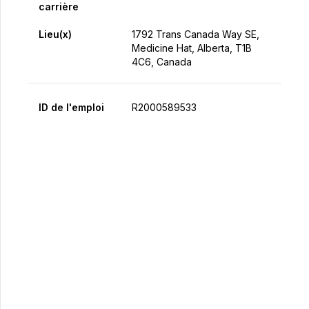
carrière
Lieu(x)
1792 Trans Canada Way SE,
Medicine Hat, Alberta, T1B
4C6, Canada
ID de l'emploi
R2000589533
Postulez maintenant
Partager