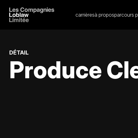
carrières
à propos
parcours p
DÉTAIL
Produce Cle