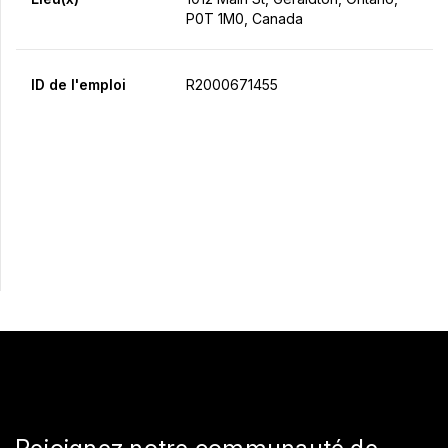
P0T 1M0, Canada
ID de l'emploi
R2000671455
Postulez maintenant
Partager