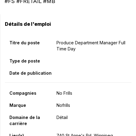
#FS #FRETAIL #MB
Détails de l'emploi
Titre du poste
Produce Department Manager Full
Time Day
Type de poste
Date de publication
Compagnies
No Frills
Marque
Nofrills
Domaine de la
Détail
carrière
Lieu(x)
740 St Anne's Rd, Winnipeg,