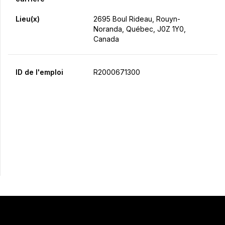
Lieu(x)
2695 Boul Rideau, Rouyn-
Noranda, Québec, J0Z 1Y0,
Canada
ID de l'emploi
R2000671300
Postulez maintenant
Partager