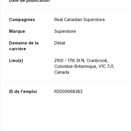
Date de publication
Compagnies
Real Canadian Superstore
Marque
Superstore
Domaine de la
Détail
carrière
Lieu(x)
2100 - 17th St N, Cranbrook,
Colombie-Britannique, V1C 7J1,
Canada
ID de l'emploi
R2000668383
Postulez maintenant
Partager