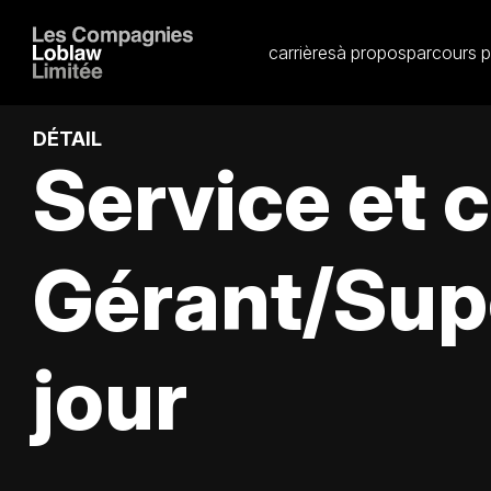
carrières
à propos
parcours p
DÉTAIL
Service et 
Gérant/Supe
jour