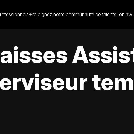
rofessionnels
rejoignez notre communauté de talents
Loblaw 
caisses Assis
rviseur temp