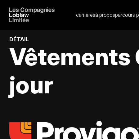
carrières
à propos
parcours p
DÉTAIL
Vêtements 
jour