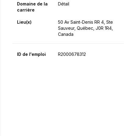
Domaine de la
Détail
carrière
Lieu(x)
50 Av Saint-Denis RR 4, Ste
Sauveur, Québec, J0R 1R4,
Canada
ID de l'emploi
R2000678312
Postulez maintenant
Partager