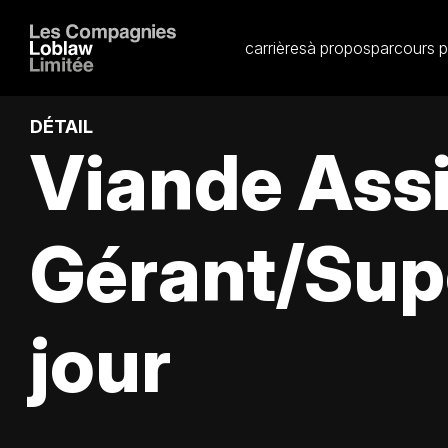
carrières
à propos
parcours p
DÉTAIL
Viande Ass
Gérant/Sup
jour