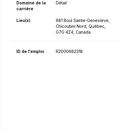
Domaine de la
Détail
carrière
Lieu(x)
681 Boul Sainte-Genevieve,
Chicoutimi Nord, Québec,
G7G 4Z4, Canada
ID de l'emploi
R2000682318
Postulez maintenant
Partager