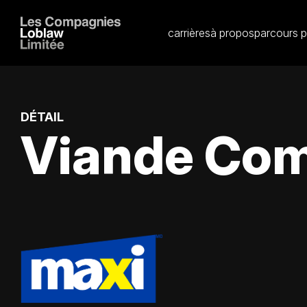
carrières
à propos
parcours p
DÉTAIL
Viande Comm