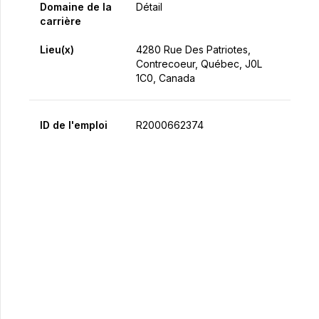
Domaine de la
Détail
carrière
Lieu(x)
4280 Rue Des Patriotes,
Contrecoeur, Québec, J0L
1C0, Canada
ID de l'emploi
R2000662374
Postulez maintenant
Partager