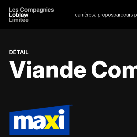
carrières
à propos
parcours p
DÉTAIL
Viande Comm