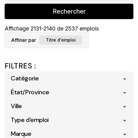
Rechercher
Affichage
2131
-
2140
de
2537
emplois
Affiner par
Titre d'emploi
FILTRES :
Catégorie
État/Province
Analyse Commerciale
5
Ville
Alberta
240
Communication
2
Type d'emploi
Abbotsford
2
Colombie-Britannique
260
Conformité
6
Marque
Entry Level
24
Acton Vale
4
Île-Du-Prince-Édouard
18
Détail
2092