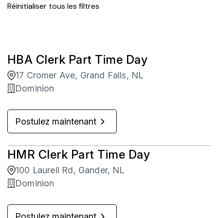
Corner Brook
2
Réinitialiser tous les filtres
Protection des actifs
2
Gander
4
Vente au détail d'entreprise
26
Grand Falls
5
HBA Clerk Part Time Day
Mount Pearl
1
17 Cromer Ave, Grand Falls, NL
St John's
6
Dominion
Stephenville
1
Postulez maintenant
HMR Clerk Part Time Day
100 Laurell Rd, Gander, NL
Dominion
Postulez maintenant