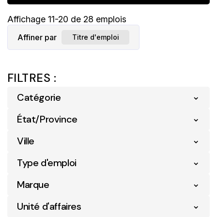
Affichage
11
-
20
de
28
emplois
Affiner par
Titre d'emploi
FILTRES :
Catégorie
État/Province
Détail
25
Logistique
1
Ville
Terre-Neuve-Et-Labrador
28
Soutien Opérationnel
2
Type d'emploi
Bay Roberts
3
Carbonear
2
Marque
Conception Bay South
4
Unité d'affaires
Dominion
28