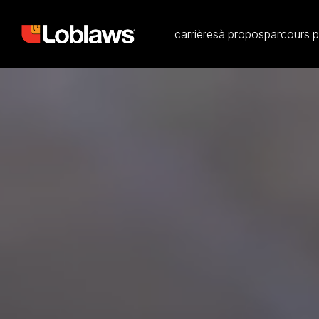
carrières
à propos
parcours p