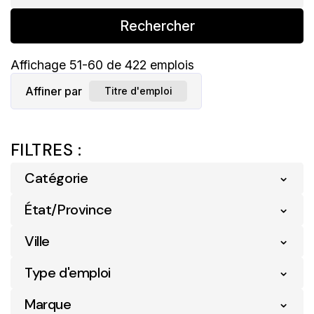
Rechercher
Affichage
51
-
60
de
422
emplois
Affiner par
Titre d'emploi
FILTRES :
Catégorie
État/Province
Détail
327
Logistique
3
Ville
Alberta
126
Pharmacie
54
Colombie-Britannique
140
Type d'emploi
Abbotsford
2
Soutien Opérationnel
38
Manitoba
24
Marque
Entry Level
1
Airdrie
3