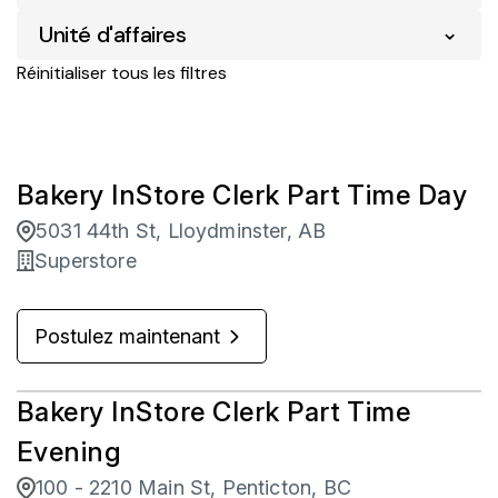
Ontario
85
Unité d'affaires
Superstore
422
Ajax
2
Saskatchewan
34
Réinitialiser tous les filtres
Pharmacie
54
Brandon
3
Yukon
13
Protection des actifs
38
Brockville
1
Vente au détail d'entreprise
329
Bakery InStore Clerk Part Time Day
Burnaby
1
5031 44th St, Lloydminster, AB
Calgary
64
Superstore
Campbell River
14
Postulez maintenant
Camrose
4
Bakery InStore Clerk Part Time
Evening
100 - 2210 Main St, Penticton, BC