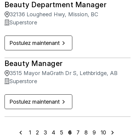
Beauty Department Manager
32136 Lougheed Hwy, Mission, BC
Superstore
Postulez maintenant
Beauty Manager
3515 Mayor MaGrath Dr S, Lethbridge, AB
Superstore
Postulez maintenant
1
2
3
4
5
6
7
8
9
10