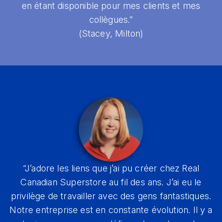
en étant disponible pour mes clients et mes
collègues.”
(Stacey, Milton)
“J’adore les liens que j’ai pu créer chez Real
Canadian Superstore au fil des ans. J’ai eu le
privilège de travailler avec des gens fantastiques.
Notre entreprise est en constante évolution. Il y a